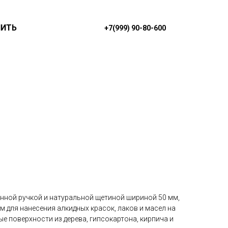
ПИТЬ
+7(999) 90-80-600
янной ручкой и натуральной щетиной шириной 50 мм,
м для нанесения алкидных красок, лаков и масел на
е поверхности из дерева, гипсокартона, кирпича и