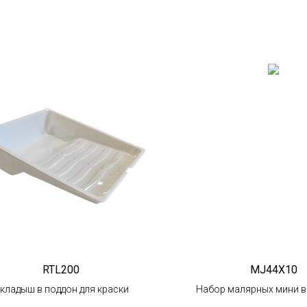
RTL200
MJ44X10
кладыш в поддон для краски
Набор малярных мини в
микрофибры 100 мм (