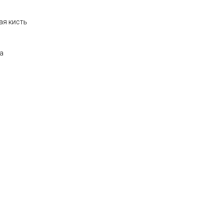
ая кисть
а