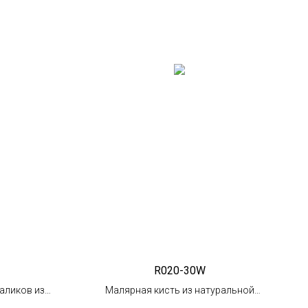
R020-30W
аликов из
Малярная кисть из натуральной
10шт.)
щетины 30 мм