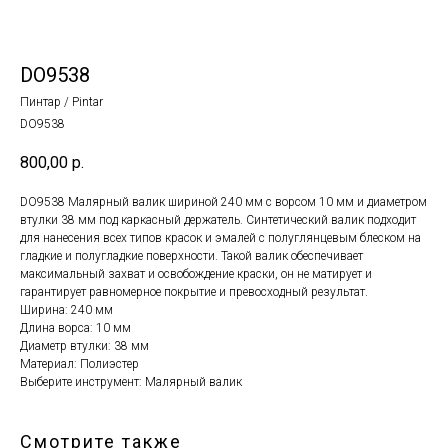
DO9538
Пинтар / Pintar
DO9538
800,00
р.
DO9538 Малярный валик шириной 240 мм с ворсом 10 мм и диаметром
втулки 38 мм под каркасный держатель. Синтетический валик подходит
для нанесения всех типов красок и эмалей с полуглянцевым блеском на
гладкие и полугладкие поверхности. Такой валик обеспечивает
максимальный захват и освобождение краски, он не матирует и
гарантирует равномерное покрытие и превосходный результат.
Ширина: 240 мм
Длина ворса: 10 мм
Диаметр втулки: 38 мм
Материал: Полиэстер
Выберите инструмент: Малярный валик
Смотрите также