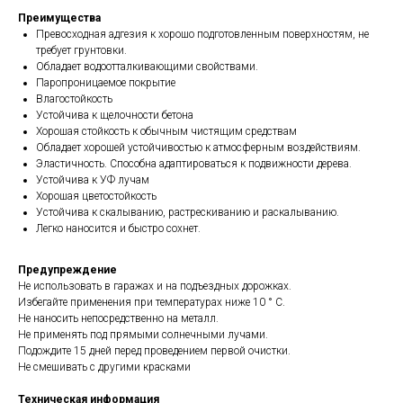
Преимущества
Превосходная адгезия к хорошо подготовленным поверхностям, не
требует грунтовки.
Обладает водоотталкивающими свойствами.
Паропроницаемое покрытие
Влагостойкость
Устойчива к щелочности бетона
Хорошая стойкость к обычным чистящим средствам
Обладает хорошей устойчивостью к атмосферным воздействиям.
Эластичность. Способна адаптироваться к подвижности дерева.
Устойчива к УФ лучам
Хорошая цветостойкость
Устойчива к скалыванию, растрескиванию и раскалыванию.
Легко наносится и быстро сохнет.
Предупреждение
Не использовать в гаражах и на подъездных дорожках.
Избегайте применения при температурах ниже 10 ° C.
Не наносить непосредственно на металл.
Не применять под прямыми солнечными лучами.
Подождите 15 дней перед проведением первой очистки.
Не смешивать с другими красками
Техническая информация