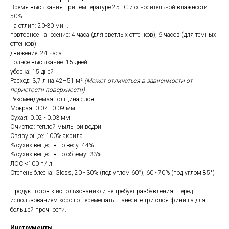
Время высыхания при температуре 25 °C и относительной влажности
50%
на отлип: 20-30 мин.
повторное нанесение: 4 часа (для светлых оттенков), 6 часов (для темных
оттенков)
движение: 24 часа
полное высыхание: 15 дней
уборка: 15 дней
Расход: 3,7 л на 42–51 м²
(Может отличаться в зависимости от
пористости поверхности)
Рекомендуемая толщина слоя
Мокрая: 0.07 - 0.09 мм
Сухая: 0.02 - 0.03 мм
Очистка: теплой мыльной водой
Связующее: 100% акрила
% сухих веществ по весу: 44%
% сухих веществ по объему: 33%
ЛОС <100 г / л
Степень блеска: Gloss, 20 - 30% (под углом 60°), 60 - 70% (под углом 85°)
Продукт готов к использованию и не требует разбавления. Перед
использованием хорошо перемешать. Нанесите три слоя финиша для
большей прочности.
Инструменты