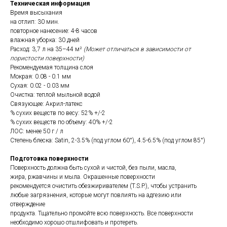
Техническая информация
Время высыхания
на отлип: 30 мин.
повторное нанесение: 4-8 часов
влажная уборка: 30 дней
Расход: 3,7 л на 35–44 м²
(Может отличаться в зависимости от
пористости поверхности)
Рекомендуемая толщина слоя
Мокрая: 0.08 - 0.1 мм
Сухая: 0.02 - 0.03 мм
Очистка: теплой мыльной водой
Связующее: Акрил-латекс
% сухих веществ по весу: 52% +/-2
% сухих веществ по объему: 40% +/-2
ЛОС: менее 50 г / л
Степень блеска: Satin, 2-3.5% (под углом 60°), 4.5-6.5% (под углом 85°)
Подготовка поверхности
Поверхность должна быть сухой и чистой, без пыли, масла,
жира, ржавчины и мыла. Окрашенные поверхности
рекомендуется очистить обезжиривателем (T.S.P.), чтобы устранить
любые загрязнения, которые могут повлиять на адгезию или
отверждение
продукта. Тщательно промойте всю поверхность. Все поверхности
необходимо хорошо отшлифовать и протереть.