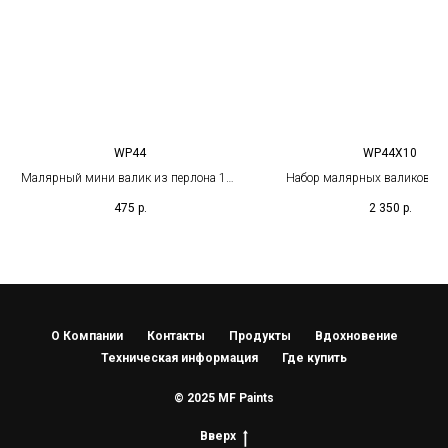
WP44
WP44X10
Малярный мини валик из перлона 100
Набор малярных валиков из
мм
100 мм (10 шт.)
475
р.
2 350
р.
О Компании
Контакты
Продукты
Вдохновение
Техническая информация
Где купить
© 2025 MF Paints
Вверх