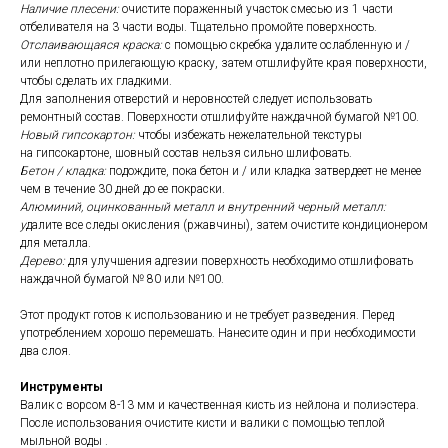
Наличие плесени:
очистите пораженный участок смесью из 1 части
отбеливателя на 3 части воды. Тщательно промойте поверхность.
Отслаивающаяся краска:
с помощью скребка удалите ослабленную и /
или неплотно прилегающую краску, затем отшлифуйте края поверхности,
чтобы сделать их гладкими.
Для заполнения отверстий и неровностей следует использовать
ремонтный состав. Поверхности отшлифуйте наждачной бумагой №100.
Новый гипсокартон:
чтобы избежать нежелательной текстуры
на гипсокартоне, шовный состав нельзя сильно шлифовать.
Бетон / кладка:
подождите, пока бетон и / или кладка затвердеет не менее
чем в течение 30 дней до ее покраски.
Алюминий, оцинкованный металл и внутренний черный металл:
у
далите все следы окисления (ржавчины), затем очистите кондиционером
для металла.
Дерево:
для улучшения адгезии поверхность необходимо отшлифовать
наждачной бумагой № 80 или №100.
Этот продукт готов к использованию и не требует разведения. Перед
употреблением хорошо перемешать. Нанесите один и при необходимости
два слоя.
Инструменты
Валик с ворсом 8-13 мм и качественная кисть из нейлона и полиэстера.
После использования очистите кисти и валики с помощью теплой
мыльной воды .